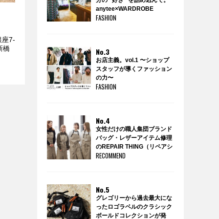
分の “好き” を詰め込んで。
anytee×WARDROBE
FASHION
TREATMENTのポップアップ
ショップ『WARDROBE by
anytee』に潜入！
座7-
新橋
No.3
お店主義。vol.1 〜ショップ
スタッフが導くファッション
の力〜
FASHION
No.4
女性だけの職人集団ブランド
バッグ・レザーアイテム修理
のREPAIR THING（リペアシ
RECOMMEND
ング）
No.5
グレゴリーから過去最大にな
ったロゴラベルのクラシック
ボールドコレクションが発