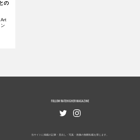
氏との
rt
ョン
FOLLOW RATEHIGHER MAGAZINE
当サイトに掲載の記事・見出し・写真・画像の無断転載を禁じます。