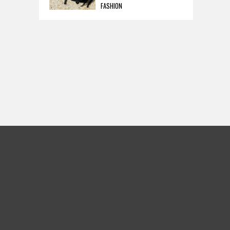
FASHION
売。