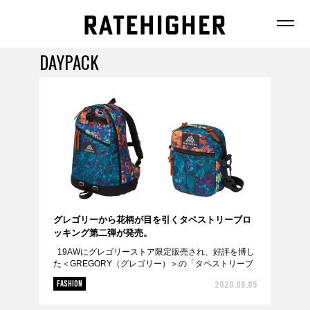
DAYPACK
FEATURE
NEWS
グレゴリーから花柄が目を引くタペストリーブロ
ッキング第二弾が発売。
19AWにグレゴリーストア限定販売され、好評を博し
FASHION
た＜GREGORY（グレゴリー）＞の「タペストリーブ
FOOD
ロッキング」の第二弾が、8月7日（金）からグレゴリ
2020.08.05
FASHION
ーストア限定で発売開始。創業40年...
BEAUTY