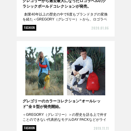
グレゴリーから過去最大になったロゴラベルのク
ラシックボールドコレクションが発売。
創業40年以上の歴史の中で6度もブランドタグの変換
を経た＜GREGORY（グレゴリー）＞から、ロゴラベ
ルのサイズが過去最大になった「クラシックボール
2020.01.06
FASHION
ド」コレクションが1月1日より直営店並...
グレゴリーのカラーコレクション“オールレッ
ド”全９型が発売開始。
＜GREGORY（グレゴリー）＞の歴史を語る上で外す
ことのできない代表的なモデルDAY PACKなどがライ
ンナップするクラシックシリーズより、ボディ、ジッ
2019.11.11
FASHION
パー、バックル、そしてロゴラベルまで、全て統一...