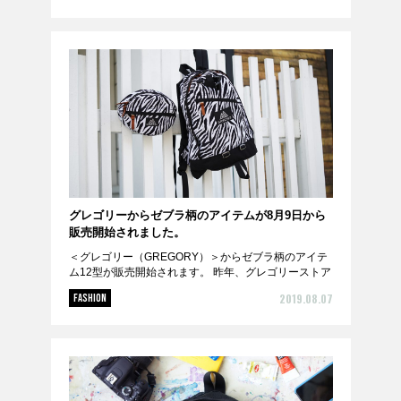
グレゴリーからゼブラ柄のアイテムが8月9日から
販売開始されました。
＜グレゴリー（GREGORY）＞からゼブラ柄のアイテ
ム12型が販売開始されます。 昨年、グレゴリーストア
限定で販売され好評だったアニマル柄コレクションが
2019.08.07
FASHION
今年はゼブラ柄バージョンとして新登場。 アニマル...