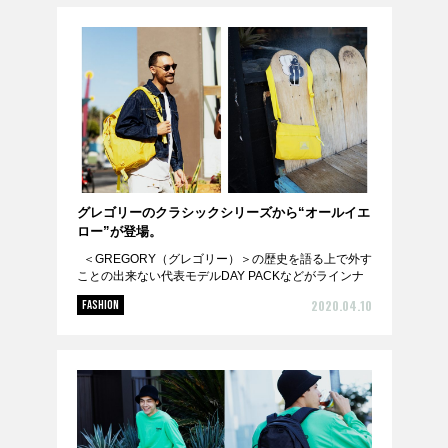
GOODS
FORTUNE
KNOWLEDGE
GADGET
RECOMMEND
FOLLOW RATEHIGHER MAGAZINE
グレゴリーのクラシックシリーズから“オールイエ
ロー”が登場。
＜GREGORY（グレゴリー）＞の歴史を語る上で外す
ことの出来ない代表モデルDAY PACKなどがラインナ
ップするクラシックシリーズより、ボディ、ジッパ
当サイトに掲載の記事・見出し・写真・画像の無断転載を禁じます。
2020.04.10
FASHION
ー、バックル、そしてロゴラベルまで...
Diters inc. All Rights & Copyrights Reserved.