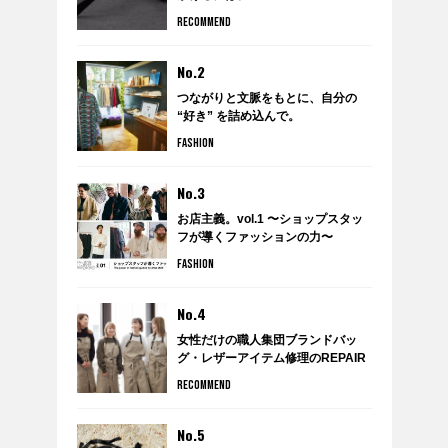
RECOMMEND
No.2
つながりと文脈をもとに、自分の
“好き” を詰め込んで。
anytee×WARDROBE TREATMENT
FASHION
のポップアップショップ
『WARDROBE by anytee』に潜
入！
No.3
お店主義。vol.1 〜ショップスタッ
フが導くファッションの力〜
FASHION
No.4
女性だけの職人集団ブランドバッ
グ・レザーアイテム修理のREPAIR
THING（リペアシング）
RECOMMEND
No.5