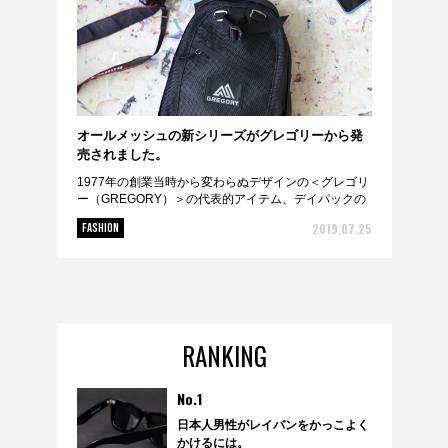
オールメッシュの新シリーズがグレゴリーから発
売されました。
1977年の創業当時から変わらぬデザインの＜グレゴリ
ー（GREGORY）＞の代表的アイテム、デイパックの
ボディ部分が夏仕様のメッシュ素材に変更され販売さ
2019.07.25
FASHION
れました。 環境にも考慮したNon PVCメッシ...
RANKING
No.1
日本人男性がレイバンをかっこよく
かけるには。