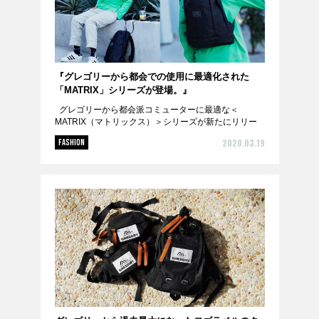
『グレゴリーから都会での使用に最適化された
「MATRIX」シリーズが登場。』
グレゴリーから都会派コミューターに最適な＜
MATRIX（マトリックス）＞シリーズが新たにリリー
スされます。ライトウェイト素材のリップストップ生
2020.03.19
FASHION
地、ベンチレーションバックパネルによる快適な...