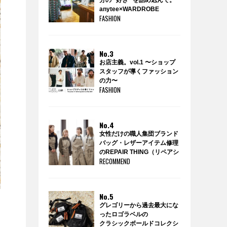
分の “好き” を詰め込んで。
anytee×WARDROBE
FASHION
TREATMENTのポップアップ
ショップ『WARDROBE by
anytee』に潜入！
No.3
お店主義。vol.1 〜ショップ
スタッフが導くファッション
の力〜
FASHION
No.4
女性だけの職人集団ブランド
バッグ・レザーアイテム修理
のREPAIR THING（リペアシ
RECOMMEND
ング）
No.5
グレゴリーから過去最大にな
ったロゴラベルの
クラシックボールドコレクシ