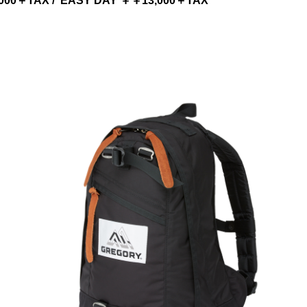
000＋TAX / EASY DAY ￥￥13,000＋TAX