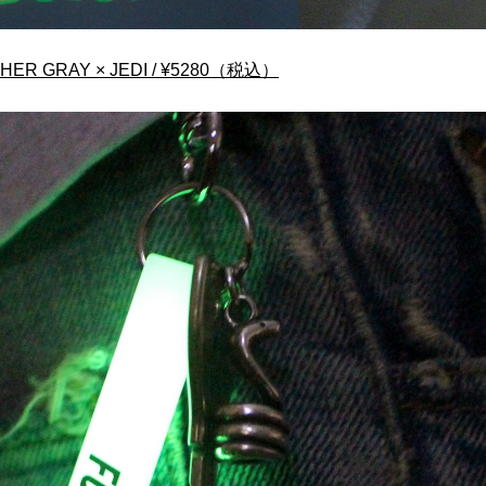
THER GRAY × JEDI / ¥5280（税込）