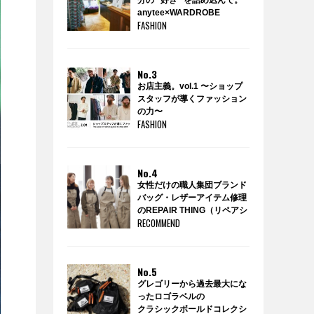
分の “好き” を詰め込んで。
anytee×WARDROBE
FASHION
TREATMENTのポップアップ
ショップ『WARDROBE by
anytee』に潜入！
No.3
お店主義。vol.1 〜ショップ
スタッフが導くファッション
の力〜
FASHION
No.4
女性だけの職人集団ブランド
バッグ・レザーアイテム修理
のREPAIR THING（リペアシ
RECOMMEND
ング）
No.5
グレゴリーから過去最大にな
ったロゴラベルの
クラシックボールドコレクシ