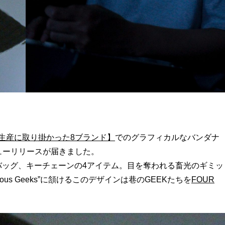
マスク生産に取り掛かった8ブランド】
でのグラフィカルなバンダナ
ニューリリースが届きました。
バッグ、キーチェーンの4アイテム。目を奪われる畜光のギミッ
ious Geeks”に頷けるこのデザインは巷のGEEKたちを
FOUR