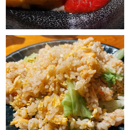
GOODS
FORTUNE
KNOWLEDGE
GADGET
RECOMMEND
FOLLOW RATEHIGHER MAGAZINE
当サイトに掲載の記事・見出し・写真・画像の無断転載を禁じます。
Diters inc. All Rights & Copyrights Reserved.