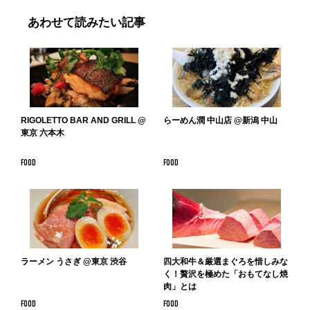
あわせて読みたい記事
RIGOLETTO BAR AND GRILL @
らーめん潤 中山店 @新潟 中山
東京 六本木
FOOD
FOOD
ラーメン うさぎ @東京 渋谷
四大和牛＆厳選まぐろを惜しみな
く！贅沢を極めた「おもてなし焼
肉」とは
FOOD
FOOD