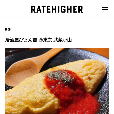
FOOD
居酒屋ぴょん吉 @東京 武蔵小山
FEATURE
NEWS
FASHION
FOOD
BEAUTY