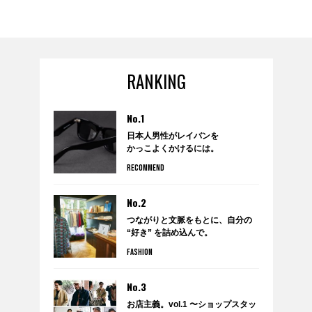
RANKING
No.1
日本人男性がレイバンを
かっこよくかけるには。
RECOMMEND
No.2
つながりと文脈をもとに、自分の
“好き” を詰め込んで。
anytee×WARDROBE
FASHION
TREATMENTのポップアップショ
ップ『WARDROBE by anytee』
に潜入！
No.3
お店主義。vol.1 〜ショップスタッ