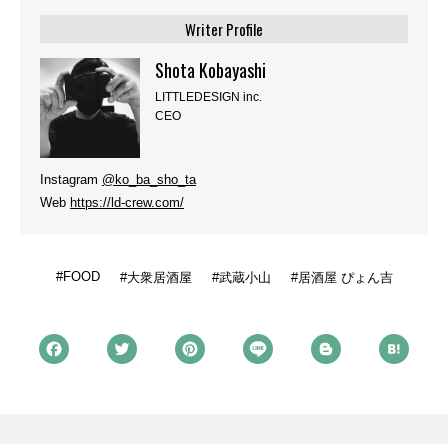
Writer Profile
Shota Kobayashi
LITTLEDESIGN inc.
CEO
Instagram
@ko_ba_sho_ta
Web
https://ld-crew.com/
FOOD
大衆居酒屋
武蔵小山
居酒屋 ぴょん吉