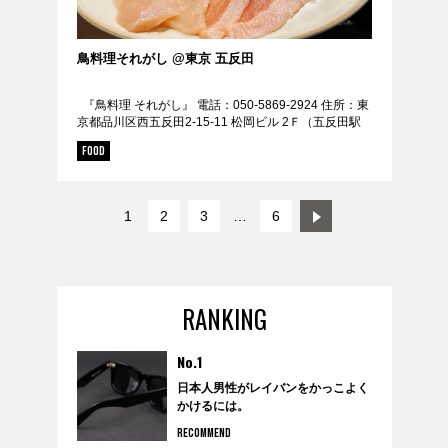
鳥料理それがし @東京 五反田
『鳥料理 それがし』 電話：050-5869-2924 住所：東
京都品川区西五反田2-15-11 松岡ビル 2Ｆ（五反田駅
徒歩5分） 定休日：日曜日・年末年始・不定休 URL：
FOOD
https:...
1
2
3
…
6
RANKING
No.1
日本人男性がレイバンをかっこよく
かけるには。
RECOMMEND