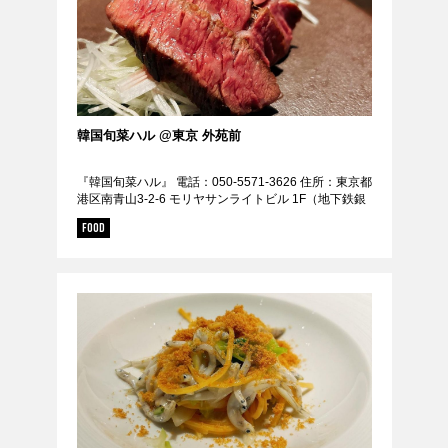
韓国旬菜ハル @東京 外苑前
『韓国旬菜ハル』 電話：050-5571-3626 住所：東京都
港区南青山3-2-6 モリヤサンライトビル 1F（地下鉄銀
座線 外苑前駅 徒歩5分 / 外苑前駅から304m） 定休
FOOD
日：日曜日 URL：...