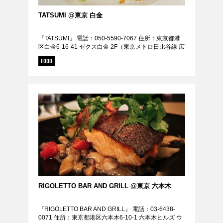
TATSUMI @東京 白金
『TATSUMI』 電話：050-5590-7067 住所：東京都港
区白金6-16-41 ゼクス白金 2F（東京メトロ日比谷線 広
尾駅から徒歩12分） 定休日：不定休 URL：
FOOD
https://tabe...
RIGOLETTO BAR AND GRILL @東京 六本木
『RIGOLETTO BAR AND GRILL』 電話：03-6438-
0071 住所：東京都港区六本木6-10-1 六本木ヒルズ ウ