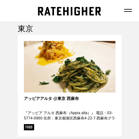
東京
FEATURE
NEWS
アッピアアルタ @東京 西麻布
『アッピア アルタ 西麻布（Appia alta）』 電話：03-
FASHION
5774-0960 住所：東京都港区西麻布4-22-7 西麻布グラ
FOOD
ンディアビル B1F（広尾駅から徒歩７分/広尾駅から
FOOD
653m） UR...
BEAUTY