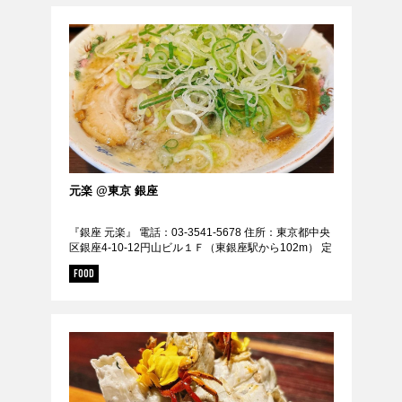
GOODS
FORTUNE
KNOWLEDGE
GADGET
RECOMMEND
FOLLOW RATEHIGHER MAGAZINE
元楽 @東京 銀座
『銀座 元楽』 電話：03-3541-5678 住所：東京都中央
区銀座4-10-12円山ビル１Ｆ（東銀座駅から102m） 定
休日： 日、お盆期間、年末年始 URL：
当サイトに掲載の記事・見出し・写真・画像の無断転載を禁じます。
FOOD
https://tabelog.co...
Diters inc. All Rights & Copyrights Reserved.