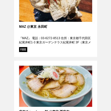
MAZ @東京 永田町
『MAZ』 電話：03-6272-8513 住所：東京都千代田区
紀尾井町1-3 東京ガーデンテラス紀尾井町 3F（東京メ
トロ「赤坂見附駅」D出口から徒歩1分/東京メトロ「永
FOOD
田町駅」9a出口直結） 定休...