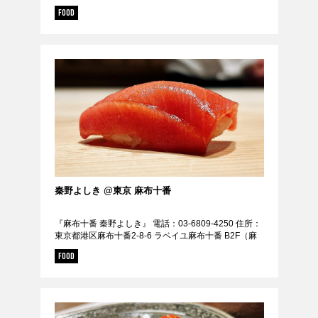
エストウォーク 5F（六本木駅徒歩5分） 定休日：無休
FOOD
URL：...
秦野よしき @東京 麻布十番
『麻布十番 秦野よしき』 電話：03-6809-4250 住所：
東京都港区麻布十番2-8-6 ラベイユ麻布十番 B2F（麻
布十番７番出口より徒歩２分 / 麻布十番駅から155m）
FOOD
定休日：日曜日、祝日...