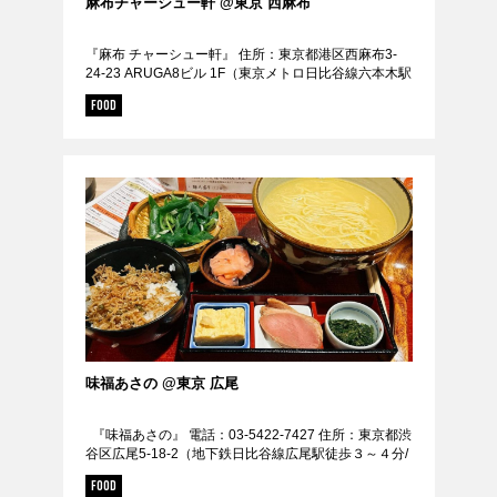
麻布チャーシュー軒 @東京 西麻布
『麻布 チャーシュー軒』 住所：東京都港区西麻布3-
24-23 ARUGA8ビル 1F（東京メトロ日比谷線六本木駅
1番出口から徒歩8分） 定休日： 日曜日 URL：
FOOD
https://tabelog.co...
味福あさの @東京 広尾
『味福あさの』 電話：03-5422-7427 住所：東京都渋
谷区広尾5-18-2（地下鉄日比谷線広尾駅徒歩３～４分/
ＪＲ山手線恵比寿駅徒歩１０分/広尾駅から316m） 定
FOOD
休日： 月曜...