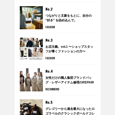
No.2
つながりと文脈をもとに、自分の
“好き” を詰め込んで。
anytee×WARDROBE TREATMENT
FASHION
のポップアップショップ
『WARDROBE by anytee』に潜
入！
No.3
お店主義。vol.1 〜ショップスタッ
フが導くファッションの力〜
FASHION
No.4
女性だけの職人集団ブランドバッ
グ・レザーアイテム修理のREPAIR
THING（リペアシング）
RECOMMEND
No.5
グレゴリーから過去最大になったロ
ゴラベルのクラシックボールドコレ