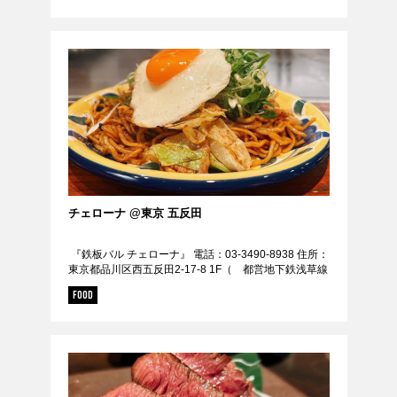
チェローナ @東京 五反田
『鉄板バル チェローナ』 電話：03-3490-8938 住所：
東京都品川区西五反田2-17-8 1F（ 都営地下鉄浅草線
【五反田駅】A2出口徒歩３分/五反田駅から234m） 定
FOOD
休日： 日曜日...