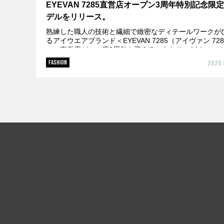
EYEVAN 7285直営店オープン3周年特別記念限
デルをリリース。
熟練した職人の技術と繊細で緻密なディテールワークが
るアイウエアブランド＜EYEVAN 7285（アイヴァン 728
＞の直営店がこの度3周年を迎えるにあたり、14thコレ
ョンにて発表されたサ...
2020.
FASHION