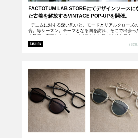
FACTOTUM LAB STOREにてデザインソースに
た古着を解放するVINTAGE POP-UPを開催。
デニムに対する深い思いと、モードとリアルクローズ
合。毎シーズン。テーマとなる国を訪れ、そこで出会っ
や風景、空気からインスパイアされた服づくりを行う＜
FACTOTUM（ファクトタム...
2020.
FASHION