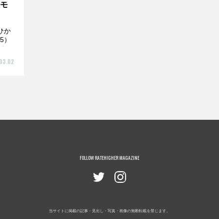
定モ
ひか
5）
クシ
03.02
FOLLOW RATEHIGHER MAGAZINE
当サイトに掲載の記事・見出し・写真・画像の無断転載を禁じます。