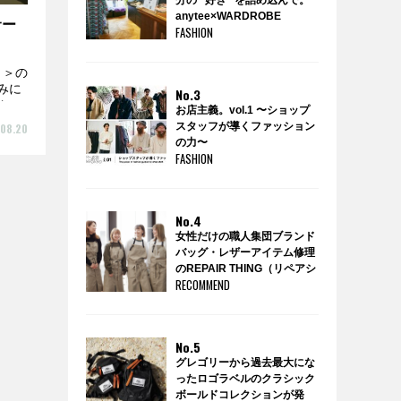
分の “好き” を詰め込んで。
anytee×WARDROBE
サー
FASHION
TREATMENTのポップアップ
ショップ『WARDROBE by
anytee』に潜入！
）＞の
みに
No.3
..
お店主義。vol.1 〜ショップ
スタッフが導くファッション
08.20
の力〜
FASHION
No.4
女性だけの職人集団ブランド
バッグ・レザーアイテム修理
のREPAIR THING（リペアシ
RECOMMEND
ング）
No.5
グレゴリーから過去最大にな
ったロゴラベルのクラシック
ボールドコレクションが発