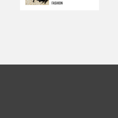
FASHION
売。