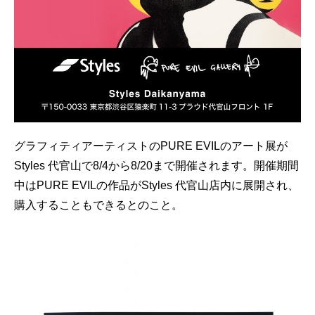
GOODS
FORTUNE
KNOWLEDGE
GADGET
RECOMMEND
FOLLOW RATEHIGHER MAGAZINE
グラフィティアーティストのPURE EVILのアート展が
Styles 代官山で8/4から8/20まで開催されます。開催期間
中はPURE EVILの作品がStyles 代官山店内に展開され、
購入することもできるとのこと。
当サイトに掲載の記事・見出し・写真・画像の無断転載を禁じます。
Diters inc. All Rights & Copyrights Reserved.