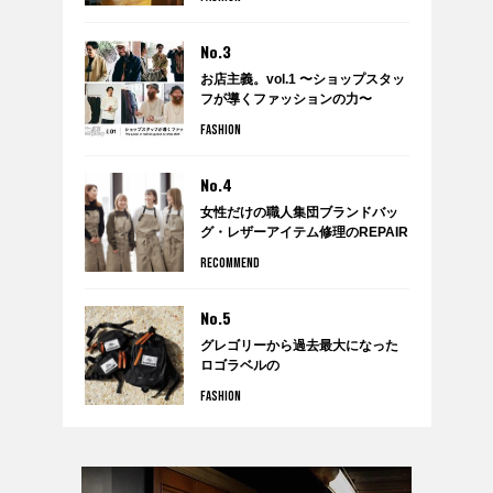
TREATMENTのポップアップショ
ップ『WARDROBE by anytee』
に潜入！
No.3
お店主義。vol.1 〜ショップスタッ
フが導くファッションの力〜
FASHION
No.4
女性だけの職人集団ブランドバッ
グ・レザーアイテム修理のREPAIR
THING（リペアシング）
RECOMMEND
No.5
グレゴリーから過去最大になった
ロゴラベルの
クラシックボールドコレクション
FASHION
が発売。