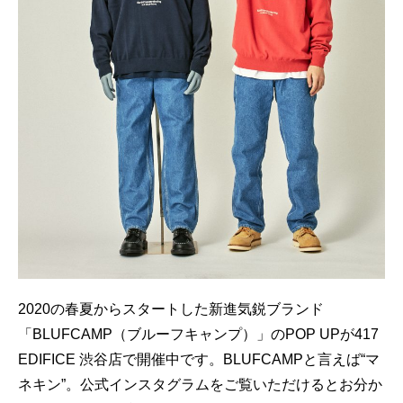
GOODS
FORTUNE
KNOWLEDGE
GADGET
RECOMMEND
FOLLOW RATEHIGHER MAGAZINE
当サイトに掲載の記事・見出し・写真・画像の無断転載を禁じます。
Diters inc. All Rights & Copyrights Reserved.
2020の春夏からスタートした新進気鋭ブランド
「BLUFCAMP（ブルーフキャンプ）」のPOP UPが417
EDIFICE 渋谷店で開催中です。BLUFCAMPと言えば“マ
ネキン”。公式インスタグラムをご覧いただけるとお分か