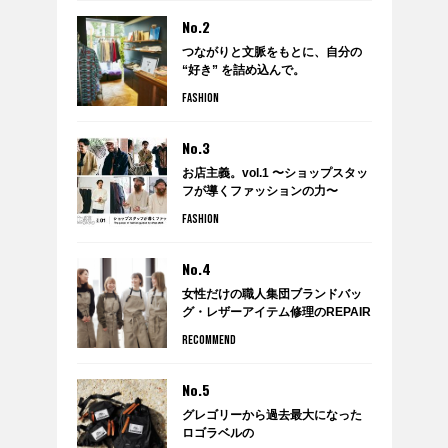
No.2
つながりと文脈をもとに、自分の
“好き” を詰め込んで。
anytee×WARDROBE
FASHION
TREATMENTのポップアップショ
ップ『WARDROBE by anytee』
に潜入！
No.3
お店主義。vol.1 〜ショップスタッ
フが導くファッションの力〜
FASHION
No.4
女性だけの職人集団ブランドバッ
グ・レザーアイテム修理のREPAIR
THING（リペアシング）
RECOMMEND
No.5
グレゴリーから過去最大になった
ロゴラベルの