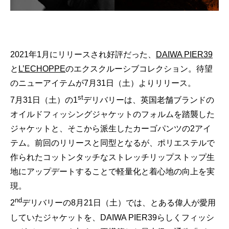
GOODS
FORTUNE
KNOWLEDGE
2021年1月にリリースされ好評だった、
DAIWA PIER39
GADGET
と
L’ECHOPPE
のエクスクルーシブコレクション。待望
のニューアイテムが7月31日（土）よりリリース。
RECOMMEND
FOLLOW RATEHIGHER MAGAZINE
st
7月31日（土）の1
デリバリーは、英国老舗ブランドの
オイルドフィッシングジャケットのフォルムを踏襲した
ジャケットと、そこから派生したカーゴパンツの2アイ
テム。前回のリリースと同型となるが、ポリエステルで
当サイトに掲載の記事・見出し・写真・画像の無断転載を禁じます。
作られたコットンタッチなストレッチリップストップ生
地にアップデートすることで軽量化と着心地の向上を実
Diters inc. All Rights & Copyrights Reserved.
現。
nd
2
デリバリーの8月21日（土）では、とある偉人が愛用
していたジャケットを、DAIWA PIER39らしくフィッシ