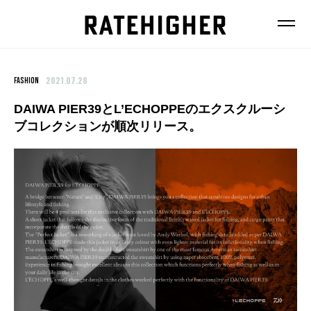
2021.07.28
FASHION
DAIWA PIER39とL’ECHOPPEのエクスクルーシ
ブコレクションが順次リリース。
FEATURE
NEWS
FASHION
FOOD
BEAUTY