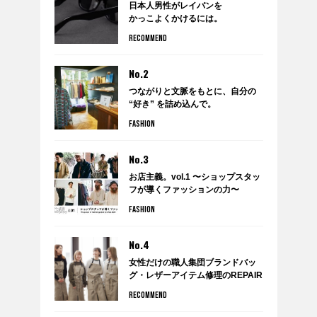
日本人男性がレイバンを
かっこよくかけるには。
RECOMMEND
No.2
つながりと文脈をもとに、自分の
“好き” を詰め込んで。
anytee×WARDROBE
FASHION
TREATMENTのポップアップショ
ップ『WARDROBE by anytee』
に潜入！
No.3
お店主義。vol.1 〜ショップスタッ
フが導くファッションの力〜
FASHION
No.4
女性だけの職人集団ブランドバッ
グ・レザーアイテム修理のREPAIR
THING（リペアシング）
RECOMMEND