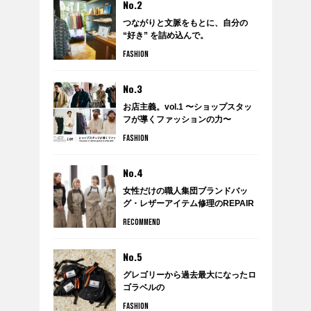
No.2
つながりと文脈をもとに、自分の
“好き” を詰め込んで。
anytee×WARDROBE TREATMENT
FASHION
のポップアップショップ
『WARDROBE by anytee』に潜
入！
No.3
お店主義。vol.1 〜ショップスタッ
フが導くファッションの力〜
FASHION
No.4
女性だけの職人集団ブランドバッ
グ・レザーアイテム修理のREPAIR
THING（リペアシング）
RECOMMEND
No.5
グレゴリーから過去最大になったロ
ゴラベルの
クラシックボールドコレクションが
FASHION