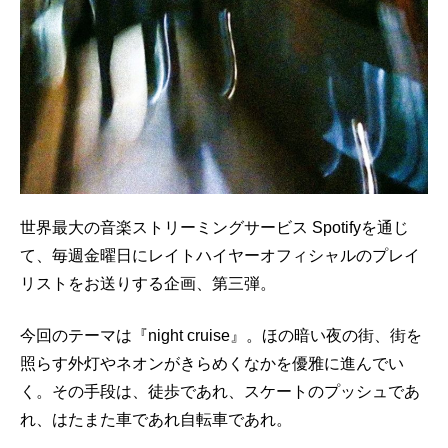
GOODS
FORTUNE
KNOWLEDGE
GADGET
RECOMMEND
FOLLOW RATEHIGHER MAGAZINE
世界最大の音楽ストリーミングサービス Spotifyを通じ
て、毎週金曜日にレイトハイヤーオフィシャルのプレイ
リストをお送りする企画、第三弾。
当サイトに掲載の記事・見出し・写真・画像の無断転載を禁じます。
今回のテーマは『night cruise』。ほの暗い夜の街、街を
Diters inc. All Rights & Copyrights Reserved.
照らす外灯やネオンがきらめくなかを優雅に進んでい
く。その手段は、徒歩であれ、スケートのプッシュであ
れ、はたまた車であれ自転車であれ。