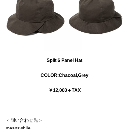
Split 6 Panel Hat
COLOR:Chacoal,Grey
￥12,000＋TAX
＜問い合わせ先＞
meanswhile