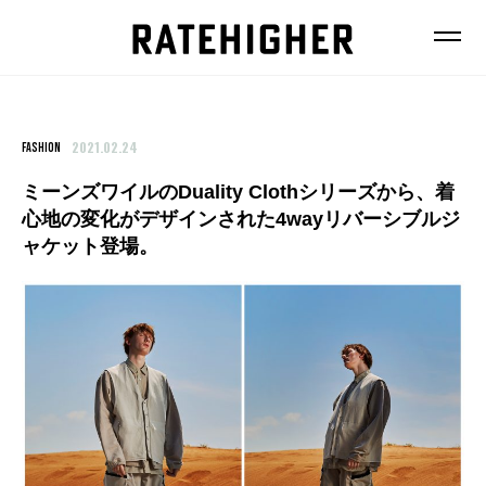
2021.02.24
FASHION
ミーンズワイルのDuality Clothシリーズから、着
心地の変化がデザインされた4wayリバーシブルジ
FEATURE
ャケット登場。
NEWS
FASHION
FOOD
BEAUTY