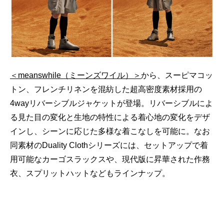
GOODS
FORTUNE
KNOWLEDGE
GADGET
＜meanswhile（ミーンズワイル）＞
から、スーピマコッ
RECOMMEND
トン、フレンチリネンを混紡した超高密度素材採用の
FOLLOW RATEHIGHER MAGAZINE
4wayリバーシブルジャケットが登場。リバーシブルによ
る見た目の変化と生地の特性による着心地の変
化をデザ
インし、シーンに応じた多様な着こなしを可能に。なお
同素材のDuality Clothシリーズには、セットアップで着
当サイトに掲載の記事・見出し・写真・画像の無断転載を禁じます。
用可能なカーゴスラックスや、現代版に昇華された作務
Diters inc. All Rights & Copyrights Reserved.
衣、スプリットハットなどもラインナップ。