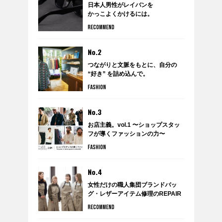
日本人男性がレイバンを
かっこよくかけるには。
RECOMMEND
No.2
つながりと文脈をもとに、自分の
“好き” を詰め込んで。
anytee×WARDROBE TREATMENT
FASHION
のポップアップショップ
『WARDROBE by anytee』に潜
入！
No.3
お店主義。vol.1 〜ショップスタッ
フが導くファッションの力〜
FASHION
No.4
女性だけの職人集団ブランドバッ
グ・レザーアイテム修理のREPAIR
THING（リペアシング）
RECOMMEND