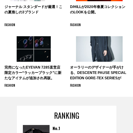
ジャーナル スタンダードが厳選！こ
D/HILLが2020年春夏コレクション
の夏推しの3ブランド
のLOOKを公開。
FASHION
FASHION
完売になったEYEVAN 7285直営店
オーラリーのデザイナーが手がけ
限定カラー“ラッカーブラック”に新
る、DESCENTE PAUSE SPECIAL
たなアイテムが追加され再販。
EDITION GORE-TEX SERIESが
DESCENTE BLANCで9月13日より
FASHION
FASHION
販売開始。
RANKING
No.1