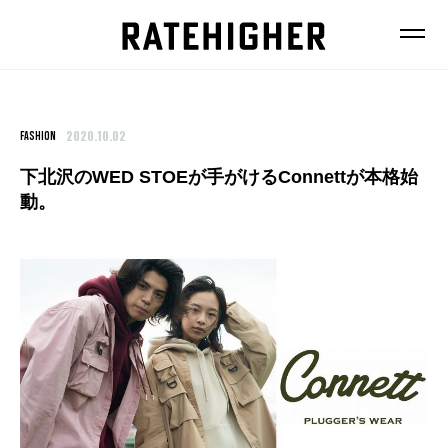
2020.10.02
FASHION
下北沢のWED STOEが手がけるConnettが本格始
動。
FEATURE
NEWS
FASHION
FOOD
BEAUTY