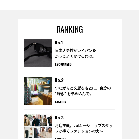
販売開始。
RANKING
No.1
日本人男性がレイバンを
かっこよくかけるには。
RECOMMEND
No.2
つながりと文脈をもとに、自分の
“好き” を詰め込んで。
anytee×WARDROBE TREATMENT
FASHION
のポップアップショップ
『WARDROBE by anytee』に潜
入！
No.3
お店主義。vol.1 〜ショップスタッ
フが導くファッションの力〜