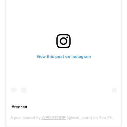
View this post on Instagram
#connett
A post shared by
WED STORE
(@wed_store) on
Sep 25, 2020 at 3:12am PDT