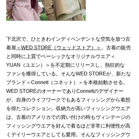
GOODS
FORTUNE
KNOWLEDGE
GADGET
下北沢で、ひときわインディペンデントな空気を放つ古
着屋
＜WED STORE（ウェッドストア）＞
。古着の販売
RECOMMEND
と同時に上質でベーシックなオリジナルウエア＜
FOLLOW RATEHIGHER MAGAZINE
YUAN（ユエン）＞を不定期にリリースし、熱狂的な
ファンを獲得している。そんなWED STOREが、新たな
ブランド＜Connett（コネット）＞を本格始動させる。
WED STOREのオーナーでありConnettのデザイナー
当サイトに掲載の記事・見出し・写真・画像の無断転載を禁じます。
が、自身のライフワークでもあるフィッシングから着想
Diters inc. All Rights & Copyrights Reserved.
を得たコレクション。収納力が高いフィッシングウエア
は、古着のアメリカでの買い付けの時もヴィンテージの
フィッシングウエアを好んで着るほど非常に利便性が高
くデイリーウエアとしても愛用。そんなフィッシングウ