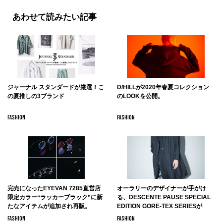
あわせて読みたい記事
ジャーナル スタンダードが厳選！こ
D/HILLが2020年春夏コレクション
の夏推しの3ブランド
のLOOKを公開。
FASHION
FASHION
完売になったEYEVAN 7285直営店
オーラリーのデザイナーが手がけ
限定カラー“ラッカーブラック”に新
る、DESCENTE PAUSE SPECIAL
たなアイテムが追加され再販。
EDITION GORE-TEX SERIESが
DESCENTE BLANCで9月13日より
FASHION
FASHION