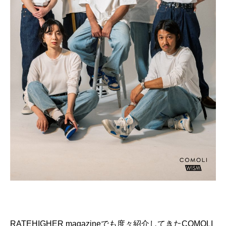
GOODS
FORTUNE
KNOWLEDGE
GADGET
RECOMMEND
FOLLOW RATEHIGHER MAGAZINE
当サイトに掲載の記事・見出し・写真・画像の無断転載を禁じます。
Diters inc. All Rights & Copyrights Reserved.
RATEHIGHER magazineでも度々紹介してきたCOMOLI