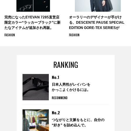
完売になったEYEVAN 7285直営店
オーラリーのデザイナーが手がけ
限定カラー“ラッカーブラック”に新
る、DESCENTE PAUSE SPECIAL
たなアイテムが追加され再販。
EDITION GORE-TEX SERIESが
DESCENTE BLANCで9月13日より
FASHION
FASHION
販売開始。
RANKING
No.1
日本人男性がレイバンを
かっこよくかけるには。
RECOMMEND
No.2
つながりと文脈をもとに、自分の
“好き” を詰め込んで。
anytee×WARDROBE TREATMENT