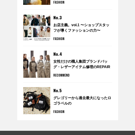
FASHION
のポップアップショップ
『WARDROBE by anytee』に潜
入！
No.3
お店主義。vol.1 〜ショップスタッ
フが導くファッションの力〜
FASHION
No.4
女性だけの職人集団ブランドバッ
グ・レザーアイテム修理のREPAIR
THING（リペアシング）
RECOMMEND
No.5
グレゴリーから過去最大になったロ
ゴラベルの
クラシックボールドコレクションが
FASHION
発売。