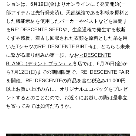
ションは、6月19
日(金)よりオンラインにて発売開始(
一
部アイテムは先行発売済)。天然繊維である和紙を原料と
した機
能素材を使用したパーカーやベストなどを展開す
るRE: DESCENTE SEEDや、生産過程で発生する裁断
くずや残反、
着古し回収された衣類を原料とした糸を用
いたTシャツのRE: DESCENTE BIRTHは、どちらも未来
に繋がる取り組みの第一歩。なお
＜
DESCENTE
BLANC（デサント ブラン）＞
各店では、6月26日(金)か
ら7月12日(日)
までの期間限定で、RE: DESCENTE FAIR
を開催。RE: DESCENTEの商品を含む税込み11,
000円
以上お買い上げの方に、
オリジナルエコバッグをプレゼ
ントするとのことなので、
お近くにお越しの際は是非立
ち寄ってみては如何だろうか。