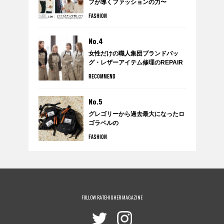
フが導くファッションの力〜
FASHION
No.4
女性だけの職人集団ブランドバッ
グ・レザーアイテム修理のREPAIR
THING（リペアシング）
RECOMMEND
No.5
グレゴリーから過去最大になったロ
ゴラベルの
クラシックボールドコレクションが
FASHION
発売。
FOLLOW RATEHIGHER MAGAZINE