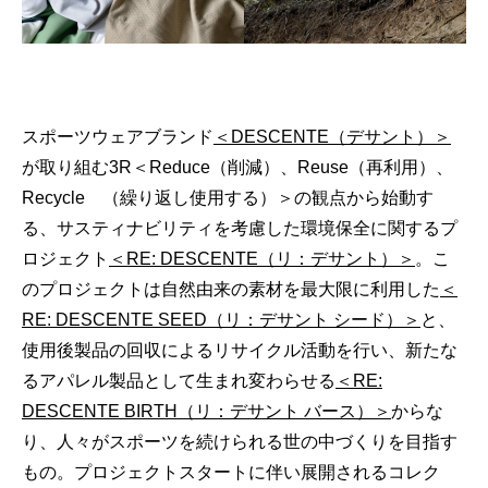
GOODS
FORTUNE
KNOWLEDGE
GADGET
スポーツウェアブランド
＜DESCENTE（デサント）＞
が取り組む3R＜Reduce（削減）、Reuse（再利用）、
RECOMMEND
Recycle （繰り返し使用する）＞の観点から始動す
FOLLOW RATEHIGHER MAGAZINE
る、サスティナビリティを考慮した環境保全に関するプ
ロジェクト
＜RE: DESCENTE（リ：デサント）＞
。こ
のプロジェクトは自然由来の素材を最大限に利用した
＜
RE: DESCENTE SEED（リ：デサント シード）＞
と、
当サイトに掲載の記事・見出し・写真・画像の無断転載を禁じます。
使用後製品の回収によるリサイクル活動を行い、新たな
Diters inc. All Rights & Copyrights Reserved.
るアパレル製品として生まれ変わらせる
＜RE:
DESCENTE BIRTH（リ：デサント バース）＞
からな
り、人々がスポーツを続けられる世の中づくりを目指す
もの。プロジェクトスタートに伴い展開されるコレク