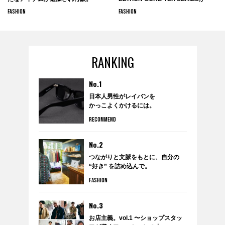
DESCENTE BLANCで9月13日より
FASHION
FASHION
販売開始。
RANKING
No.1
日本人男性がレイバンを
かっこよくかけるには。
RECOMMEND
No.2
つながりと文脈をもとに、自分の
“好き” を詰め込んで。
anytee×WARDROBE TREATMENT
FASHION
のポップアップショップ
『WARDROBE by anytee』に潜
入！
No.3
お店主義。vol.1 〜ショップスタッ