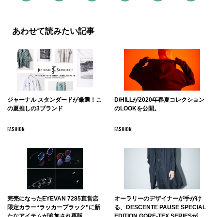
あわせて読みたい記事
ジャーナル スタンダードが厳選！こ
D/HILLが2020年春夏コレクション
の夏推しの3ブランド
のLOOKを公開。
FASHION
FASHION
完売になったEYEVAN 7285直営店
オーラリーのデザイナーが手がけ
限定カラー“ラッカーブラック”に新
る、DESCENTE PAUSE SPECIAL
たなアイテムが追加され再販。
EDITION GORE-TEX SERIESが