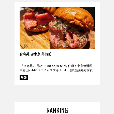
GOODS
FORTUNE
KNOWLEDGE
GADGET
RECOMMEND
FOLLOW RATEHIGHER MAGAZINE
合奇苑 @東京 外苑前
『合奇苑』 電話：050-5589-5859 住所：東京都港区
南青山2-14-13 ハイムスズキⅠ B1F（銀座線外苑前駅
から徒歩3分 / 半蔵門線青山一丁目から徒歩7分 / 外苑
当サイトに掲載の記事・見出し・写真・画像の無断転載を禁じます。
FOOD
前駅から2...
Diters inc. All Rights & Copyrights Reserved.
RANKING