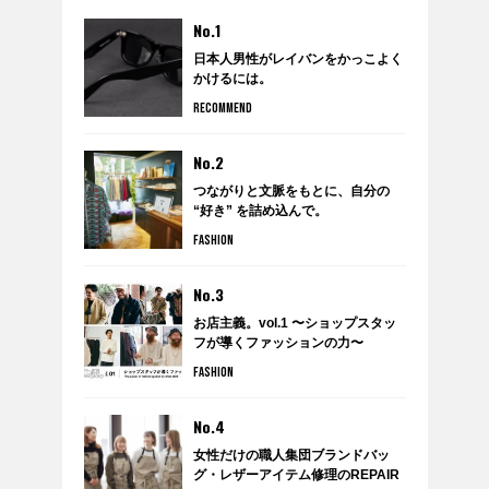
No.1
日本人男性がレイバンをかっこよく
かけるには。
RECOMMEND
No.2
つながりと文脈をもとに、自分の
“好き” を詰め込んで。
anytee×WARDROBE TREATMENT
FASHION
のポップアップショップ
『WARDROBE by anytee』に潜
入！
No.3
お店主義。vol.1 〜ショップスタッ
フが導くファッションの力〜
FASHION
No.4
女性だけの職人集団ブランドバッ
グ・レザーアイテム修理のREPAIR