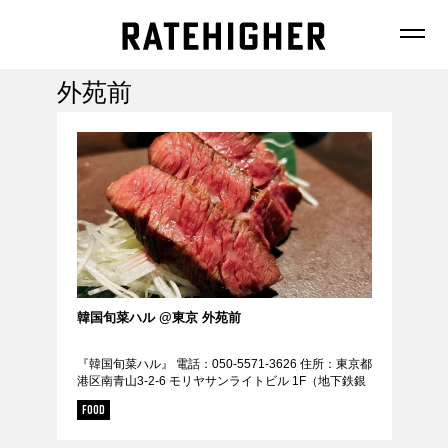
外苑前
FEATURE
NEWS
韓国旬菜ハル @東京 外苑前
『韓国旬菜ハル』 電話：050-5571-3626 住所：東京都
FASHION
港区南青山3-2-6 モリヤサンライトビル 1F（地下鉄銀
FOOD
座線 外苑前駅 徒歩5分 / 外苑前駅から304m） 定休
FOOD
日：日曜日 URL：...
BEAUTY