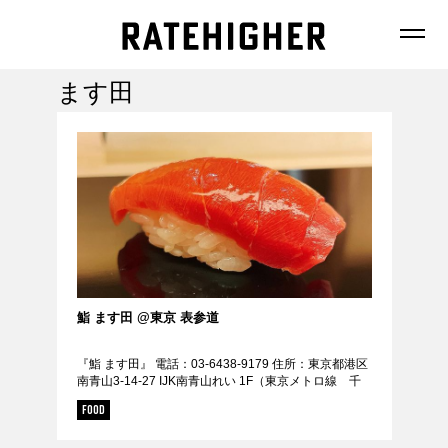
ます田
FEATURE
NEWS
鮨 ます田 @東京 表参道
『鮨 ます田』 電話：03-6438-9179 住所：東京都港区
FASHION
南青山3-14-27 IJK南青山れい 1F（東京メトロ線 千
FOOD
代田線 半蔵門線線、表参道駅 A4出口 徒歩２分 / 表
FOOD
参道駅から196m...
BEAUTY