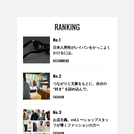
GOODS
FORTUNE
KNOWLEDGE
RANKING
GADGET
No.1
日本人男性がレイバンをかっこよく
RECOMMEND
かけるには。
FOLLOW RATEHIGHER MAGAZINE
RECOMMEND
No.2
つながりと文脈をもとに、自分の
当サイトに掲載の記事・見出し・写真・画像の無断転載を禁じます。
“好き” を詰め込んで。
anytee×WARDROBE TREATMENT
FASHION
のポップアップショップ
Diters inc. All Rights & Copyrights Reserved.
『WARDROBE by anytee』に潜
入！
No.3
お店主義。vol.1 〜ショップスタッ
フが導くファッションの力〜
FASHION